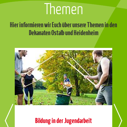
Themen
Hier informieren wir Euch über unsere Themen in den
Dekanaten Ostalb und Heidenheim
U
tät
Bildung in der Jugendarbeit