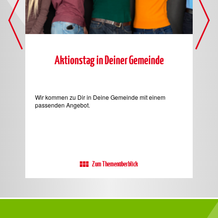
n
Aktionstag in Deiner Gemeinde
b
Wir kommen zu Dir in Deine Gemeinde mit einem
Der
passenden Angebot.
groß
Kin
und
Zum Themenüberblick