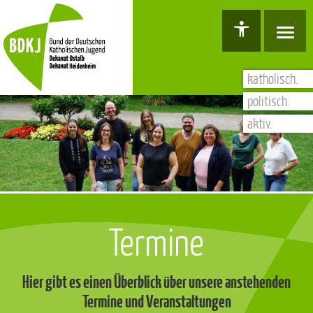
Hauptnavigation
Barrierefreiheit Dashboard öffnen
Tastenkombinationen anzeigen
Hauptnavigation anzeigen
zum Inhalt springen
katholisch.
politisch.
aktiv.
Termine
Hier gibt es einen Überblick über unsere anstehenden
Termine und Veranstaltungen