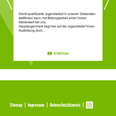
Damit qualifizierte Jugendarbeit in unseren Dekanaten
Das
stattfinden kann, hat Bildungsarbeit einen hohen
den
t.
Stellenwert bei uns.
BDKJ
und
Hauptaugenmerk liegt hier auf der Jugendleiter*innen-
Ent
Ausbildung (kurz…
Artikel lesen
Meta
Sitemap
Impressum
Datenschutzhinweis
Navigation
Navigation
überspringen