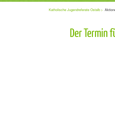
Sie
Katholische Jugendreferate Ostalb
Aktion
Navigation
befinden
sich
überspringen
hier:
Der Termin 