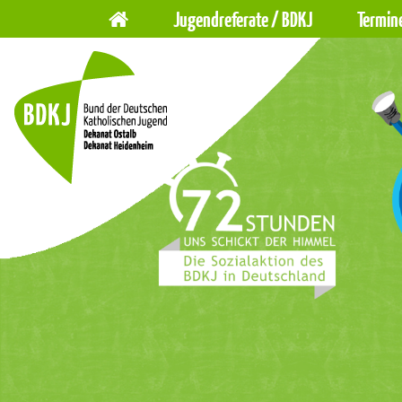
Hauptnavigation
Navigation
Jugendreferate / BDKJ
Termin
überspringen