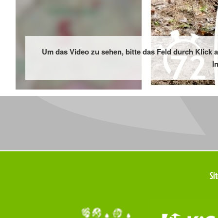
Um das Video zu sehen, bitte das Feld durch Klick
I
Meta
Si
Navigation
Navigation
überspringen